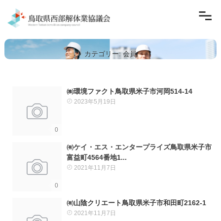
カテゴリー:
会員
㈱環境ファクト
鳥取県米子市河岡514-14
2023年5月19日
0
㈲ケイ・エス・エンタープライズ
鳥取県米子市
富益町4564番地1
...
2021年11月7日
0
㈲山陰クリエート
鳥取県米子市和田町2162-1
2021年11月7日